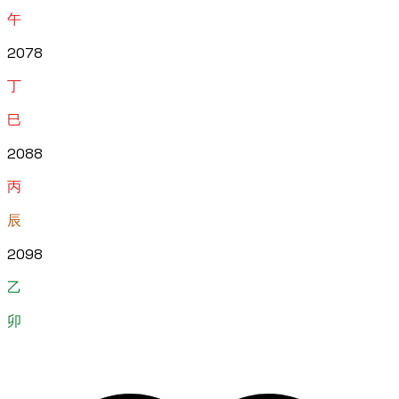
午
2078
丁
巳
2088
丙
辰
2098
乙
卯