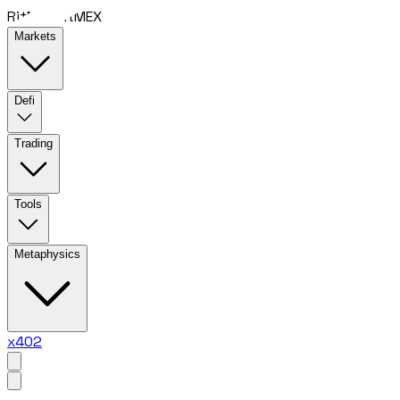
RitMEX
RitMEX
Markets
Defi
Trading
Tools
Metaphysics
x402