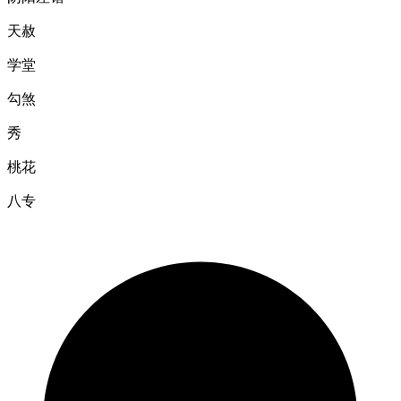
天赦
学堂
勾煞
秀
桃花
八专