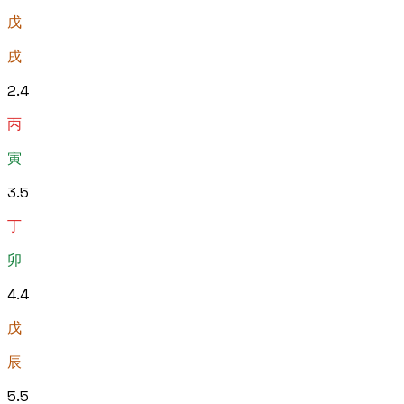
戊
戌
2
.
4
丙
寅
3
.
5
丁
卯
4
.
4
戊
辰
5
.
5