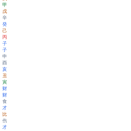
甲
戊
辛
癸
己
丙
子
子
申
酉
亥
丑
寅
财
财
食
才
比
伤
才