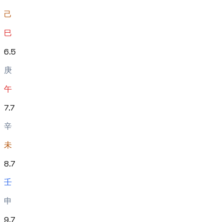
己
巳
6
.
5
庚
午
7
.
7
辛
未
8
.
7
壬
申
9
.
7