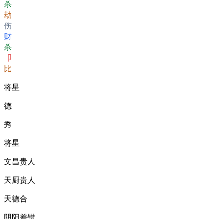
杀
劫
伤
财
杀
卩
比
将星
德
秀
将星
文昌贵人
天厨贵人
天德合
阴阳差错