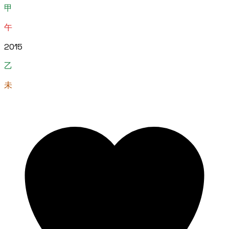
甲
午
2015
乙
未