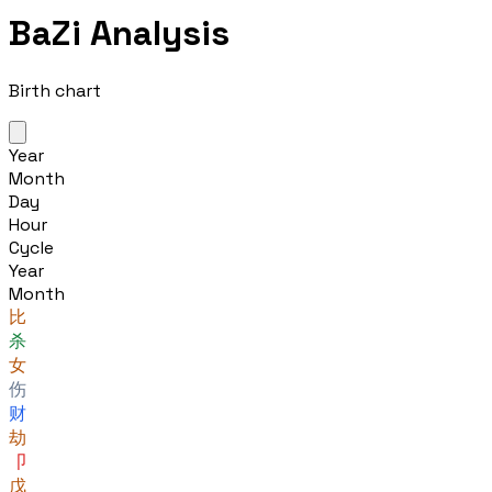
BaZi Analysis
Birth chart
Year
Month
Day
Hour
Cycle
Year
Month
比
杀
女
伤
财
劫
卩
戊