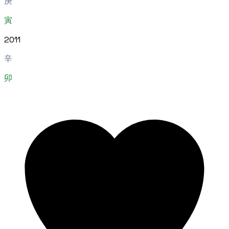
庚
寅
2011
辛
卯