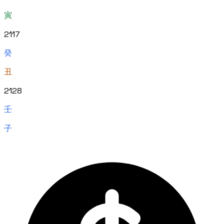
寅
2117
癸
丑
2128
壬
子