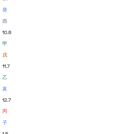
癸
酉
10
.
8
甲
戌
11
.
7
乙
亥
12
.
7
丙
子
1
.
5